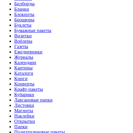
Билборды
Бланки
Блокноты
Брошюры
Буклеты
Бумажные пакеты
Визитки
Воблеры
Газеты
Ежедневники
Журналы
Календари
Картины
Каталоги
Книги
Конверты
Крафт-пакеты
Кубарики
Лавсановые папки
Листовки
Магниты
Наклейки
Открытки
Папки
Полиэтиленовые пакеты